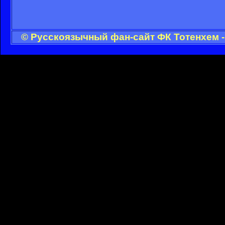
© Русскоязычный фан-сайт ФК Тотенхем -