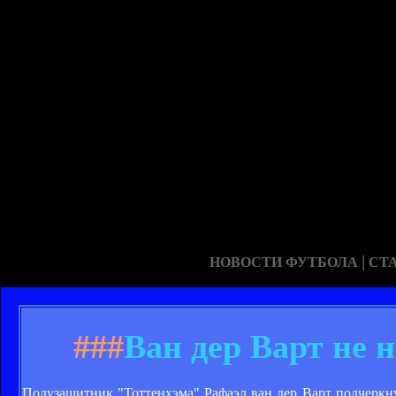
|
НОВОСТИ ФУТБОЛА
СТ
###
Ван дер Варт не 
Полузащитник "Тоттенхэма" Рафаэл ван дер Варт подчеркну